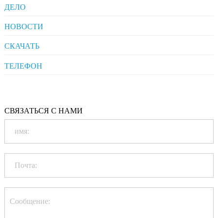
ДЕЛО
Pharmaceuticals
НОВОСТИ
Clients' Comments
Industrial News
СКАЧАТЬ
Company News
Company Compliance
ТЕЛЕФОН
+86-20-86172272
Qualification
СВЯЗАТЬСЯ С НАМИ