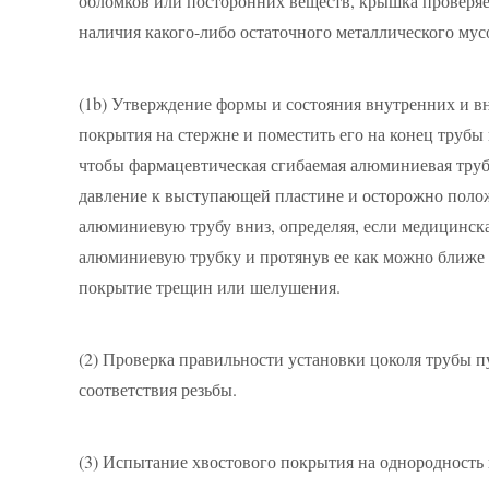
обломков или посторонних веществ, крышка проверяет
наличия какого-либо остаточного металлического мус
(1b)
Утверждение формы и состояния внутренних и вн
покрытия на стержне и поместить его на конец трубы
чтобы фармацевтическая сгибаемая алюминиевая труба
давление к выступающей пластине и осторожно положи
алюминиевую трубу вниз, определяя, если медицинска
алюминиевую трубку и протянув ее как можно ближе к
покрытие трещин или шелушения.
(2)
Проверка правильности установки цоколя трубы пу
соответствия резьбы.
(3)
Испытание хвостового покрытия на однородность п