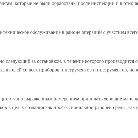
етам, которые не были обработаны после инспекции и в отноше
 техническое обслуживание в районе операций с участием всего
но следующий за остановкой, в течение которого производится о
рязнителей со всех приборов, инструментов и инструментов, исп
екции с явно выраженным намерением прививать хорошие манер
ов в целях создания как профессиональной рабочей среды, так 