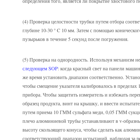
определения того, является ли покрытие хвостового 
(4)
Проверка целостности трубки путем отбора соотв
глубине 10-30 ° C 10 мм. Затем с помощью коническог
пузырьков в течение 5 секунд после погружения.
(5)
Проверка на однородность. Используя механизм н
следующем SOP
: когда красный свет на панели маши
же время установить диапазон соответственно. Устано
чтобы смещение указателя калибровалось в пределах 1
прибора. Чтобы защитить измеритель и избежать пере
образец продукта, винт на крышку, и ввести испытат
путем приема 10 ГММ сульфата меди, 0,05 ГММ сукцин
плечо алюминиевой трубы устанавливают в v-образный
высоту скользящего конуса, чтобы сделать как алюми
соответствующий диапазон испытаний, наблюдая за рез