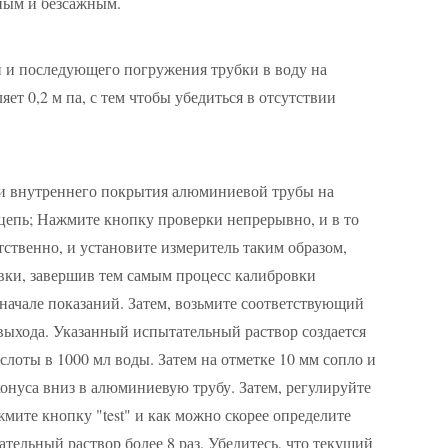
ным и безсажным.
 и последующего погружения трубки в воду на
ет 0,2 м па, с тем чтобы убедиться в отсутствии
ти внутреннего покрытия алюминиевой трубы на
 цепь; Нажмите кнопку проверки непрерывно, и в то
тственно, и установите измеритель таким образом,
овки, завершив тем самым процесс калибровки
 начале показаний. Затем, возьмите соответствующий
выхода. Указанный испытательный раствор создается
лоты в 1000 мл воды. Затем на отметке 10 мм сопло и
онуса вниз в алюминиевую трубу. Затем, регулируйте
мите кнопку "test" и как можно скорее определите
тельный раствор более 8 раз. Убедитесь, что текущий