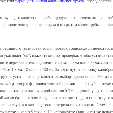
покрытия
фармацевтической алюминиевой трубки
последователь
етствующего количества пробы продукта с завинченным крышкой
о наполнителя давление воздуха в открытом конце трубы составля
епрерывного тестирования для проверки однородной целостнос
ны указывает "on", нажмите кнопку проверки, чтобы установить
вите переключатель выделения на 5 ма, 50 ма или 500 ма, соотве
0% от 1,8 ма, 18 ма или 180 ма. Затем отпустите кнопку калибр
грузки, установите переключатель выбора диапазона на 500 ма в
ельный раствор в фармацевтической алюминиевой трубе в точке 
ата октаноата натрия и добавления 0,5 мл ледяной уксусной кис
 канав базового электрода и скользят электродом скользящего к
ниевой трубки и качающегося электрода коаксиальным. Затем наж
ультатами через 5 секунд. Не используйте Один и тот же испыта