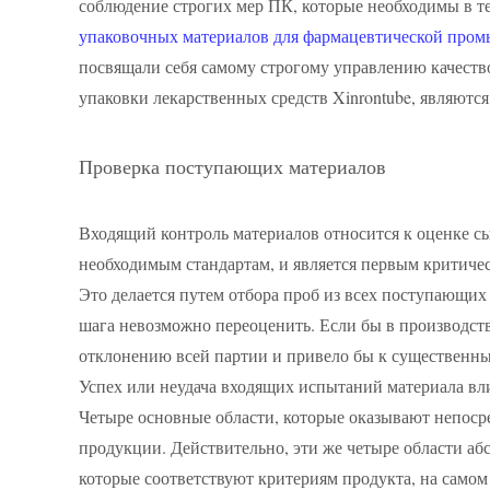
соблюдение строгих мер ПК, которые необходимы в т
упаковочных материалов для фармацевтической про
посвящали себя самому строгому управлению качест
упаковки лекарственных средств Xinrontube, являютс
Проверка поступающих материалов
Входящий контроль материалов относится к оценке сы
необходимым стандартам, и является первым критичес
Это делается путем отбора проб из всех поступающих
шага невозможно переоценить. Если бы в производст
отклонению всей партии и привело бы к существенным
Успех или неудача входящих испытаний материала вли
Четыре основные области, которые оказывают непосре
продукции. Действительно, эти же четыре области а
которые соответствуют критериям продукта, на самом