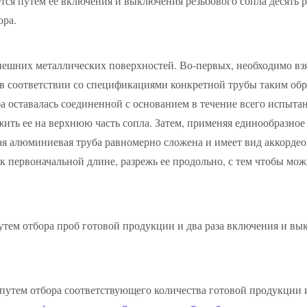
ся путем ее включения и выключения резьбового сопла десять р
ора.
ешних металлических поверхностей. Во-первых, необходимо взя
 в соответствии со спецификациями конкретной трубы таким обра
 оставалась соединенной с основанием в течение всего испыта
ть ее на верхнюю часть сопла. Затем, применяя единообразное
я алюминиевая труба равномерно сложена и имеет вид аккордеон
 первоначальной длине, разрежь ее продольно, с тем чтобы мож
тем отбора проб готовой продукции и два раза включения и вы
утем отбора соответствующего количества готовой продукции и