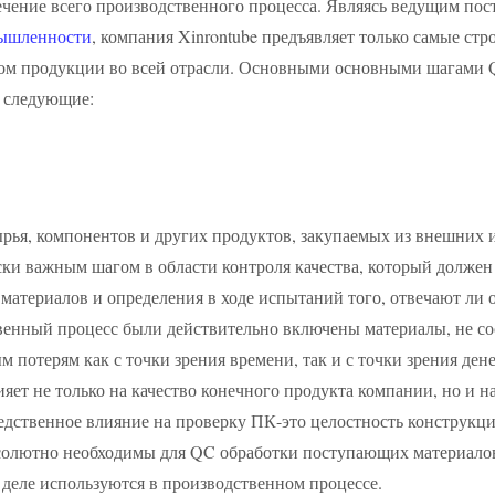
ечение всего производственного процесса. Являясь ведущим п
мышленности
, компания Xinrontube предъявляет только самые ст
вом продукции во всей отрасли. Основными основными шагами Q
я следующие:
рья, компонентов и других продуктов, закупаемых из внешних и
ки важным шагом в области контроля качества, который должен 
 материалов и определения в ходе испытаний того, отвечают ли
венный процесс были действительно включены материалы, не со
 потерям как с точки зрения времени, так и с точки зрения ден
яет не только на качество конечного продукта компании, но и н
дственное влияние на проверку ПК-это целостность конструкции
бсолютно необходимы для QC обработки поступающих материалов,
 деле используются в производственном процессе.