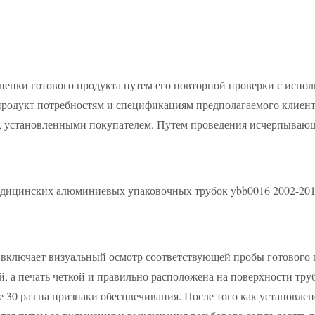
ценки готового продукта путем его повторной проверки с исп
й продукт потребностям и спецификациям предполагаемого клиен
и, установленными покупателем. Путем проведения исчерпывающ
 медицинских алюминиевых упаковочных трубок ybb0016 2002-20
включает визуальный осмотр соответствующей пробы готового п
ой, а печать четкой и правильно расположена на поверхности тру
30 раз на признаки обесцвечивания. После того как установлен