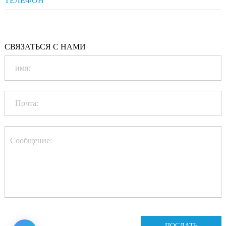
+86-20-86172272
Qualification
СВЯЗАТЬСЯ С НАМИ