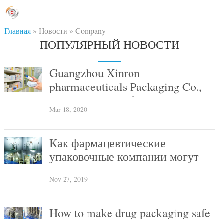
Главная
»
Новости
»
Company
ПОПУЛЯРНЫЙ НОВОСТИ
News
Guangzhou Xinron
pharmaceuticals Packaging Co.,
Ltd., en tant que fabricant de tubes
Mar 18, 2020
d 'aluminium medicinaux, adopte
le concept de fabrication intelli
Как фармацевтические
упаковочные компании могут
воспользоваться новыми
Nov 27, 2019
возможностями?
How to make drug packaging safe