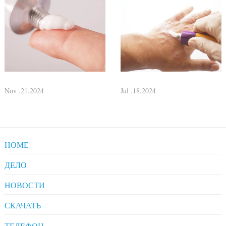
Nov .21.2024
Jul .18.2024
HOME
ДЕЛО
Pharmaceuticals
НОВОСТИ
Clients' Comments
Industrial News
СКАЧАТЬ
Company News
Company Compliance
ТЕЛЕФОН