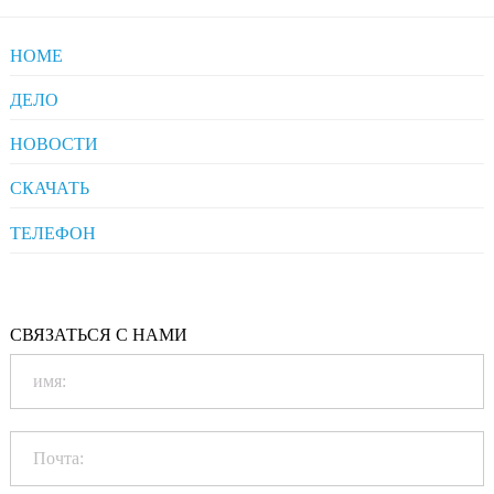
HOME
ДЕЛО
Pharmaceuticals
НОВОСТИ
Clients' Comments
Industrial News
СКАЧАТЬ
Company News
Company Compliance
ТЕЛЕФОН
+86-20-86172272
Qualification
СВЯЗАТЬСЯ С НАМИ