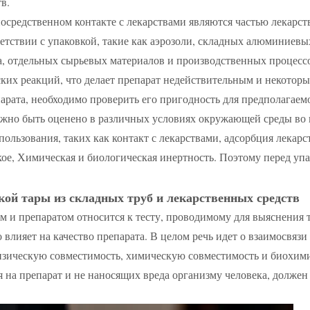
в.
осредственном контакте с лекарствами являются частью лекарст
тствии с упаковкой, такие как аэрозоли, складных алюминиевых 
ра, отдельных сырьевых материалов и производственных процес
ких реакций, что делает препарат недействительным и некотор
рата, необходимо проверить его пригодность для предполагаемо
жно быть оценено в различных условиях окружающей среды во в
спользования, таких как контакт с лекарствами, адсорбция лекарс
ское, Химическая и биологическая инертность. Поэтому перед 
ой тары из складных труб и лекарственных средств
 и препаратом относится к тесту, проводимому для выяснения 
 влияет на качество препарата. В целом речь идет о взаимосвя
физическую совместимость, химическую совместимость и биохим
 на препарат и не наносящих вреда организму человека, должен