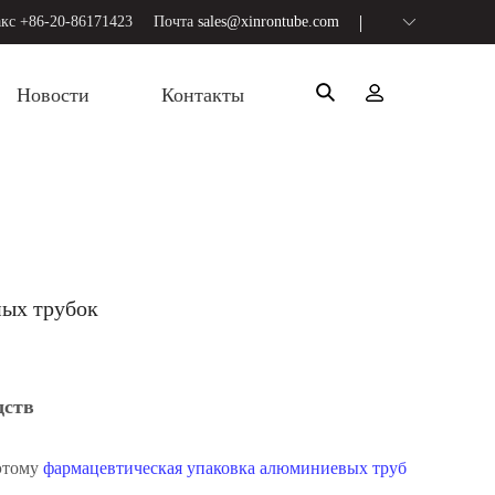
кс +86-20-86171423
Почта
sales@xinrontube.com
Новости
Контакты
ных трубок
дств
оэтому
фармацевтическая упаковка алюминиевых труб