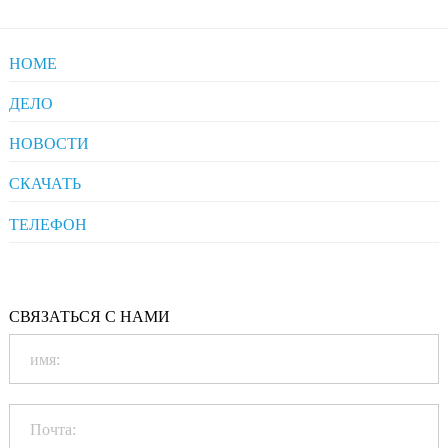
HOME
ДЕЛО
Pharmaceuticals
НОВОСТИ
Clients' Comments
Industrial News
СКАЧАТЬ
Company News
Company Compliance
ТЕЛЕФОН
+86-20-86172272
Qualification
СВЯЗАТЬСЯ С НАМИ