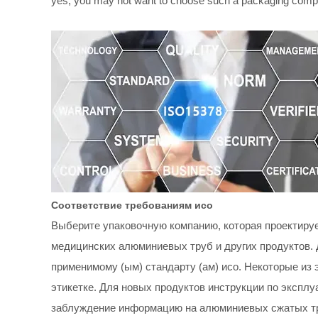
yes, you may not want to choose such a packaging comp
Соответствие требованиям исо
Выберите упаковочную компанию, которая проектиру
медицинских алюминиевых труб и других продуктов. 
применимому (ым) стандарту (ам) исо. Некоторые из
этикетке. Для новых продуктов инструкции по экспл
заблуждение информацию на алюминиевых сжатых труб