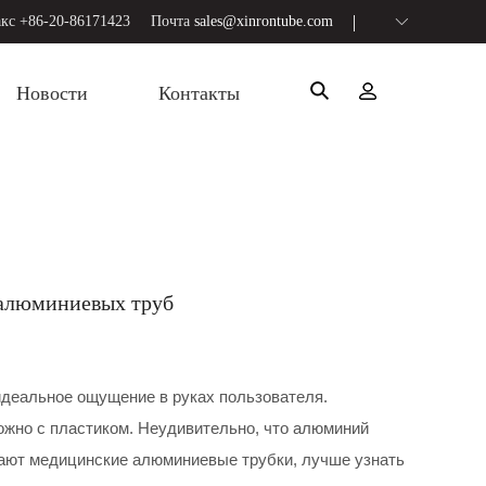
кс +86-20-86171423
Почта
sales@xinrontube.com
Новости
Контакты
 алюминиевых труб
деальное ощущение в руках пользователя.
ожно с пластиком. Неудивительно, что алюминий
лают медицинские алюминиевые трубки, лучше узнать