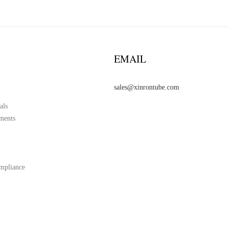
EMAIL
sales@xinrontube.com
als
ments
mpliance